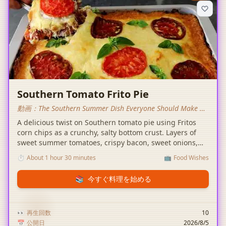
Southern Tomato Frito Pie
動画：
The Southern Summer Dish Everyone Should Make |
Southern Tomato Frito Pie | Food Wishes
A delicious twist on Southern tomato pie using Fritos
corn chips as a crunchy, salty bottom crust. Layers of
sweet summer tomatoes, crispy bacon, sweet onions,
fresh basil, and a rich, golden cheese topping create an
⏱️
About 1 hour 30 minutes
📺
Food Wishes
incredible combination of flavors and textures.
📚
今すぐ料理を始める
👀
再生回数
10
📅
公開日
2026/8/5