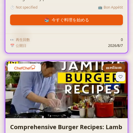
rich curry gravy along the edges, infusing the dish with
⏱️
Not specified
📺
Bon Appétit
incredible smokiness and concentrated flavors.
📚
今すぐ料理を始める
👀
再生回数
0
📅
公開日
2026/8/7
medium
Comprehensive Burger Recipes: Lamb