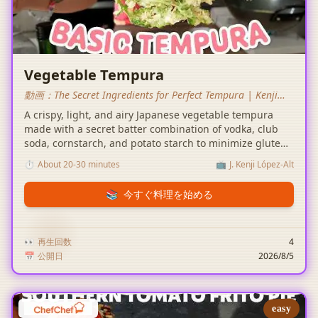
Vegetable Tempura
動画：
The Secret Ingredients for Perfect Tempura | Kenji
Eats Japan
A crispy, light, and airy Japanese vegetable tempura
made with a secret batter combination of vodka, club
soda, cornstarch, and potato starch to minimize gluten
development and maximize crunch.
⏱️
About 20-30 minutes
📺
J. Kenji López-Alt
📚
今すぐ料理を始める
👀
再生回数
4
📅
公開日
2026/8/5
easy