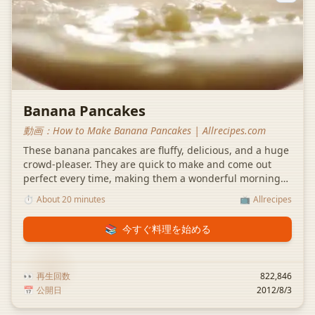
Banana Pancakes
動画：
How to Make Banana Pancakes | Allrecipes.com
These banana pancakes are fluffy, delicious, and a huge
crowd-pleaser. They are quick to make and come out
perfect every time, making them a wonderful morning
treat for the whole family.
⏱️
About 20 minutes
📺
Allrecipes
📚
今すぐ料理を始める
👀
再生回数
822,846
📅
公開日
2012/8/3