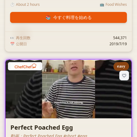
rub.
⏱️
About 2 hours
📺
Food Wishes
📚
今すぐ料理を始める
👀
再生回数
544,371
📅
公開日
2019/7/19
easy
Perfect Poached Egg
動画：
Perfect Poached Egg #short #egg