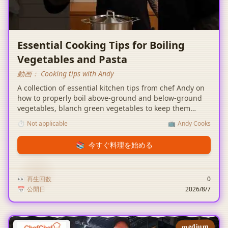
Essential Cooking Tips for Boiling
Vegetables and Pasta
動画：
￼ Cooking tips with Andy ￼
A collection of essential kitchen tips from chef Andy on
how to properly boil above-ground and below-ground
vegetables, blanch green vegetables to keep them
vibrant, and season pasta water correctly.
⏱️
Not applicable
📺
Andy Cooks
📚
今すぐ料理を始める
👀
再生回数
0
📅
公開日
2026/8/7
medium