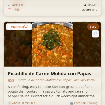
👀
再生回数
4,805,608
📅
公開日
2020/11/19
easy
Picadillo de Carne Molida con Papas
動画：
Picadillo de Carne Molida con Papas Fast Easy Recipe
#shorts
A comforting, easy-to-make Mexican ground beef and
potato dish cooked in a savory tomato and serrano
pepper sauce. Perfect for a quick weeknight dinner that
the whole family will love.
⏱️
About 30 minutes
📺
Love Kari Cooking