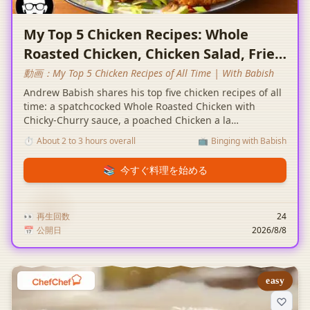
My Top 5 Chicken Recipes: Whole
Roasted Chicken, Chicken Salad, Fried
Chicken, Chicken Soup, Chicken
動画：
My Top 5 Chicken Recipes of All Time | With Babish
Paprikash
Andrew Babish shares his top five chicken recipes of all
time: a spatchcocked Whole Roasted Chicken with
Chicky-Churry sauce, a poached Chicken a la
Mayonnaise salad, double-fried Crispy Fried Chicken
⏱️
About 2 to 3 hours overall
📺
Binging with Babish
with Calabrian chili burnt honey, a rich Chicken Soup
with chicken skin chili crisp, and a classic Chicken
📚
今すぐ料理を始める
Paprikash served over homemade dumplings.
👀
再生回数
24
📅
公開日
2026/8/8
easy