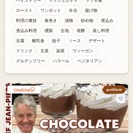
ペイストリー
マッシュポテト
マリネ液
ロースト
ワンポット
弁当
揚げ物
料理の裏技
春巻き
漬物
炒め物
煮込み
煮込み料理
燻製
生地
発酵
蒸し料理
豆腐
離乳食
餃子
ソース
デザート
ドリンク
主菜
副菜
ヴィーガン
グルテンフリー
ハラール
ベジタリアン
medium