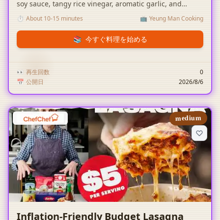
soy sauce, tangy rice vinegar, aromatic garlic, and
smoky chili oil.
⏱️
About 10-15 minutes
📺
Yeung Man Cooking
📚
今すぐ料理を始める
👀
再生回数
0
📅
公開日
2026/8/6
medium
Inflation-Friendly Budget Lasagna