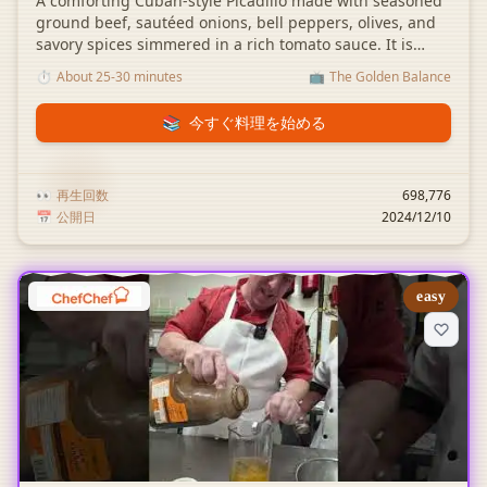
A comforting Cuban-style Picadillo made with seasoned
ground beef, sautéed onions, bell peppers, olives, and
savory spices simmered in a rich tomato sauce. It is
quick to prepare in a single pan and served perfectly
⏱️
About 25-30 minutes
📺
The Golden Balance
over a warm bed of white rice.
📚
今すぐ料理を始める
👀
再生回数
698,776
📅
公開日
2024/12/10
easy