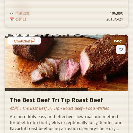
👀
再生回数
106,890
📅
公開日
2015/5/21
easy
The Best Beef Tri Tip Roast Beef
動画：
The Best Beef Tri Tip - Roast Beef - Food Wishes
An incredibly easy and effective slow-roasting method
for beef tri-tip that yields exceptionally juicy, tender, and
flavorful roast beef using a rustic rosemary-spice dry