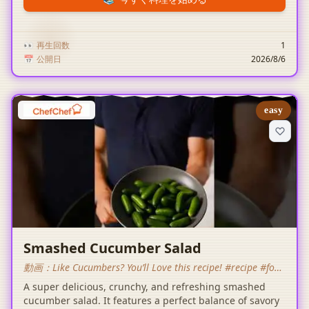
👀
再生回数
1
📅
公開日
2026/8/6
easy
Smashed Cucumber Salad
動画：
Like Cucumbers? You’ll Love this recipe! #recipe #food
#cucumbers #yeungmancooking
A super delicious, crunchy, and refreshing smashed
cucumber salad. It features a perfect balance of savory