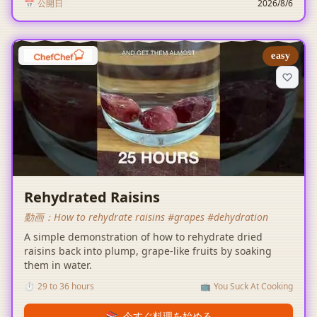
📅
公開日
2026/8/6
easy
Rehydrated Raisins
動画：
How to rehydrate raisins #grapes #dehydration
A simple demonstration of how to rehydrate dried
raisins back into plump, grape-like fruits by soaking
them in water.
⏱️
29 to 36 hours
📺
You Suck At Cooking
📚
今すぐ料理を始める