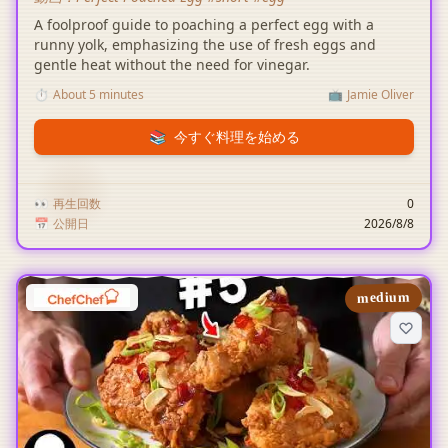
A foolproof guide to poaching a perfect egg with a
runny yolk, emphasizing the use of fresh eggs and
gentle heat without the need for vinegar.
⏱️
About 5 minutes
📺
Jamie Oliver
📚
今すぐ料理を始める
👀
再生回数
0
📅
公開日
2026/8/8
medium